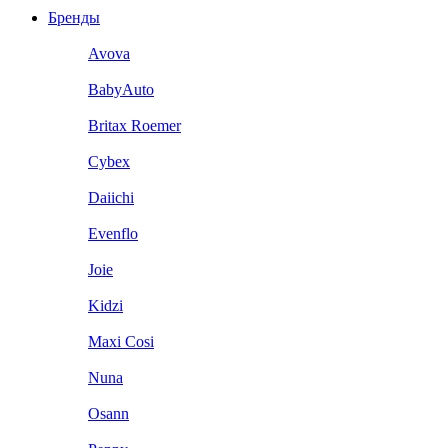
Бренды
Avova
BabyAuto
Britax Roemer
Cybex
Daiichi
Evenflo
Joie
Kidzi
Maxi Cosi
Nuna
Osann