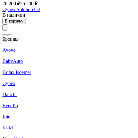
26 200
₽
26 200
₽
Cybex Solution G2
В наличии
В корзину
Бренды
Avova
BabyAuto
Britax Roemer
Cybex
Daiichi
Evenflo
Joie
Kidzi