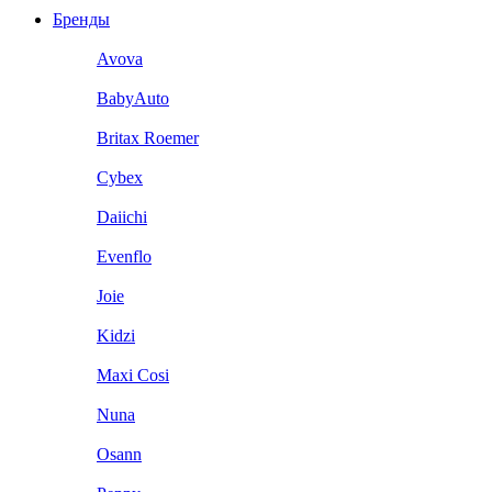
Бренды
Avova
BabyAuto
Britax Roemer
Cybex
Daiichi
Evenflo
Joie
Kidzi
Maxi Cosi
Nuna
Osann