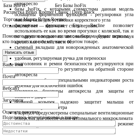
автокресло
База IsoFix
Без Базы IsoFix
базы IsoFix, с которыми совместима данная модель
Расцветка Britax Roemer
Classic | Deep Black
оснащены фирменной функцией - регулировки угла
Торговая Марка
Britax Roemer
наклона базы для установки корректного угла
фирменная функция Ergo Recline позволяет
Отзывов ещё нет — ваш может стать первым.
использовать ее как во время прогулки с коляской, так и
Помогите другим пользователям с выбором - будьте первым,
во время поездки на автомобиле, причем используя
кто поделится своим мнением об этом товаре.
кресло как с базой, так и без
съемный вкладыш для новорожденных анатомической
формы
Написать отзыв
удобная, регулируемая ручка для переноски
подголовник и ремни безопасности регулируются при
Ваше имя
помощи специального регулятора на обратной стороне
автокресла
Почта
регулятор снабжен специальными индикаторами роста
ребенка для исключения ошибок
Вебсайт
усиленные боковины автокресла для защиты от
бокового удара
Заголовок
большой козырек надежно защитит малыша от
солнечных лучей и ветра
Оцените покупку
в корпусе предусмотрены специальные вентиляционные
Поделитесь впечатлениями о товаре
отверстия для обеспечения оптимального микроклимата
чехлы легко снимаются и стираются в режиме
деликатной стирки