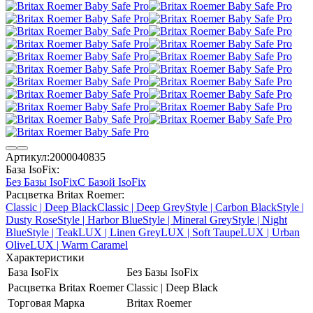
Артикул:
2000040835
База IsoFix:
Без Базы IsoFix
С Базой IsoFix
Расцветка Britax Roemer:
Classic | Deep Black
Classic | Deep Grey
Style | Carbon Black
Style |
Dusty Rose
Style | Harbor Blue
Style | Mineral Grey
Style | Night
Blue
Style | Teak
LUX | Linen Grey
LUX | Soft Taupe
LUX | Urban
Olive
LUX | Warm Caramel
Характеристики
База IsoFix
Без Базы IsoFix
Расцветка Britax Roemer
Classic | Deep Black
Торговая Марка
Britax Roemer