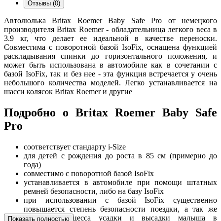
Отзывы (0)
Автолюлька Britax Roemer Baby Safe Pro от немецкого
производителя Britax Roemer - обладательница легкого веса в
3.9 кг, что делает ее идеальной в качестве переноски.
Совместима с поворотной базой IsoFix, оснащена функцией
раскладывания спинки до горизонтального положения, и
может быть использована в автомобиле как в сочетании с
базой IsoFix, так и без нее - эта функция встречается у очень
небольшого количества моделей. Легко устанавливается на
шасси колясок Britax Roemer и другие
Подробно о Britax Roemer Baby Safe
Pro
соответствует стандарту i-Size
для детей с рождения до роста в 85 см (примерно до
года)
совместимо с поворотной базой IsoFix
устанавливается в автомобиле при помощи штатных
ремней безопасности, либо на базу IsoFix
при использовании с базой IsoFix существенно
повышается степень безопасности поездки, а так же
комфорт процесса усадки и высадки малыша в
Показать полностью