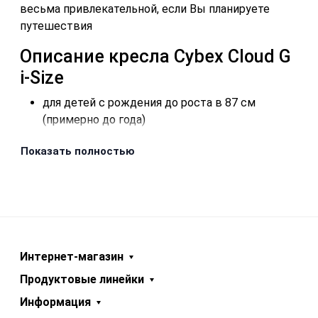
весьма привлекательной, если Вы планируете
путешествия
Описание кресла Cybex Cloud G
i-Size
для детей с рождения до роста в 87 см
(примерно до года)
соответствие стандарту i-Size
Показать полностью
легкий вес - 4.0 кг
совместимо с поворотной базой IsoFix Base G
удобная ручка для переноски
возможна установка как на штатные ремни
безопасности автомобиля, так и на базу IsoFix
совместимо с большинством колясок (для
некоторых необходимы специальные
Интернет-магазин
адаптеры)
Продуктовые линейки
для использования функции наклона спинке в
Информация
автомобиле база IsoFix является обязательной