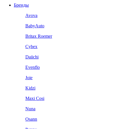
Бренды
Avova
BabyAuto
Britax Roemer
Cybex
Daiichi
Evenflo
Joie
Kidzi
Maxi Cosi
Nuna
Osann