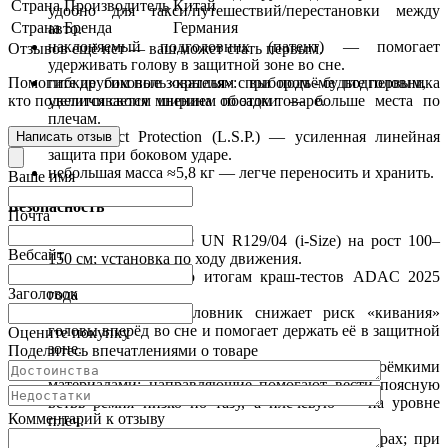
Страна Производитель
Китай
удобно для такси/путешествий/перестановки между
Страна Бренда
Германия
авто.
наклоняемый подголовник (патент) — помогает
Отзывов ещё нет — ваш может стать первым.
удерживать голову в защитной зоне во сне.
гибкие боковые «крылья»: при подъёме подголовника
Помогите другим пользователям с выбором - будьте первым,
увеличивается ширина посадки — больше места по
кто поделится своим мнением об этом товаре.
плечам.
Side Impact Protection (L.S.P.) — усиленная линейная
Написать отзыв
защита при боковом ударе.
небольшая масса ≈5,8 кг — легче переносить и хранить.
Ваше имя
Безопасность
Почта
полное соответствие UN R129/04 (i-Size) на рост 100–
Вебсайт
150 см; установка по ходу движения.
оценка "хорошо" по итогам краш-тестов ADAC 2025
Заголовок
года
наклоняемый подголовник снижает риск «кивания»
головы вперёд во сне и помогает держать её в защитной
Оцените покупку
зоне.
Поделитесь впечатлениями о товаре
корпус с боковой защитой и энергоёмкими
материалами; направляющие помогают вести поясную
ветвь ремня низко по тазу, а плечевую — на уровне
Комментарий к отзыву
плеч.
IsoFix уменьшает смещения кресла при манёврах; при