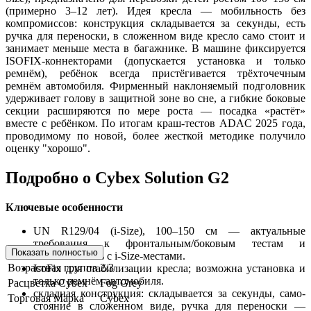
(примерно 3–12 лет). Идея кресла — мобильность без
компромиссов: конструкция складывается за секунды, есть
ручка для переноски, в сложенном виде кресло само стоит и
занимает меньше места в багажнике. В машине фиксируется
ISOFIX-коннекторами (допускается установка и только
ремнём), ребёнок всегда пристёгивается трёхточечным
ремнём автомобиля. Фирменный наклоняемый подголовник
удерживает голову в защитной зоне во сне, а гибкие боковые
секции расширяются по мере роста — посадка «растёт»
вместе с ребёнком. По итогам краш-тестов ADAC 2025 года,
проводимому по новой, более жесткой методике получило
оценку "хорошо".
Подробно о Cybex Solution G2
Ключевые особенности
UN R129/04 (i-Size), 100–150 см — актуальные
требования к фронтальным/боковым тестам и
Показать полностью
совместимость с i-Size-местами.
Возрастная группа
2/3
IsoFix для стабилизации кресла; возможна установка и
только ремнём автомобиля.
Расцветка Cybex
Fog Grey
складная конструкция: складывается за секунды, само-
Торговая Марка
Cybex
стояние в сложенном виде, ручка для переноски —