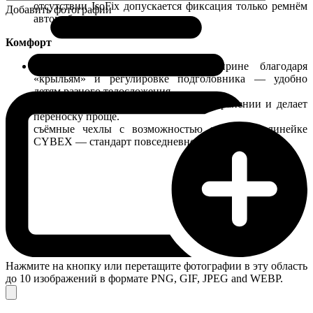
отсутствии IsoFix допускается фиксация только ремнём
Добавить фотографии
автомобиля
Комфорт
посадка растёт по высоте и ширине благодаря
«крыльям» и регулировке подголовника — удобно
детям разного телосложения.
складной формат экономит место в хранении и делает
переноску проще.
съёмные чехлы с возможностью стирки (в линейке
CYBEX — стандарт повседневного ухода).
Нажмите на кнопку или перетащите фотографии в эту область
до 10 изображений в формате PNG, GIF, JPEG and WEBP.